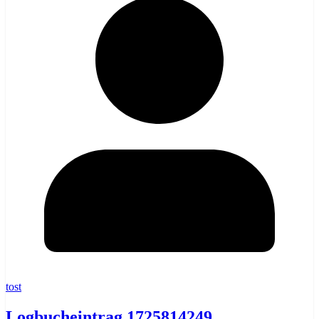
tost
Logbucheintrag 1725814249